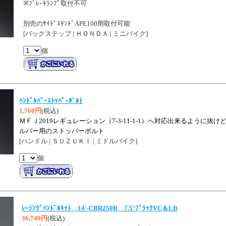
※ﾌﾞﾚｰｷﾗﾝﾌﾟ取付不可
別売のｻｲﾄﾞｽﾀﾝﾄﾞAPE100用取付可能
[バックステップ | ＨＯＮＤＡ | ミニバイク]
個
ﾊﾝﾄﾞﾙﾊﾞｰｽﾄｯﾊﾟｰﾎﾞﾙﾄ
1,760円
(税込)
ＭＦＪ2019レギュレーション（7-3-11-1-1）へ対応出来るように
ルバー用のストッパーボルト
[ハンドル | ＳＵＺＵＫＩ | ミドルバイク]
個
ﾚｰｼﾝｸﾞﾊﾝﾄﾞﾙｷｯﾄ 14'-CBR250R 7.5°ﾌﾞﾗｯｸVC＆LB
36,740円
(税込)