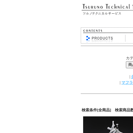
カ
|
|
マフラ
検索条件[全商品] 検索商品数[