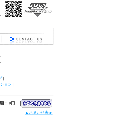
プ
|
ション
|
額： 0円
▲おまかせ表示