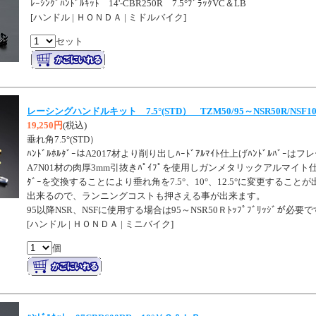
ﾚｰｼﾝｸﾞﾊﾝﾄﾞﾙｷｯﾄ 14'-CBR250R 7.5°ﾌﾞﾗｯｸVC＆LB
[ハンドル | ＨＯＮＤＡ | ミドルバイク]
セット
レーシングハンドルキット 7.5°(STD） TZM50/95～NSR50R/NSF1
19,250円
(税込)
垂れ角7.5°(STD）
ﾊﾝﾄﾞﾙﾎﾙﾀﾞｰはA2017材より削り出しﾊｰﾄﾞｱﾙﾏｲﾄ仕上げﾊﾝﾄﾞﾙﾊﾞ
A7N01材の肉厚3mm引抜きﾊﾟｲﾌﾟを使用しガンメタリックアルマイト仕
ﾀﾞｰを交換することにより垂れ角を7.5°、10°、12.5°に変更することが
出来るので、ランニングコストも押さえる事が出来ます。
95以降NSR、NSFに使用する場合は95～NSR50Ｒﾄｯﾌﾟﾌﾞﾘｯｼﾞが必要
[ハンドル | ＨＯＮＤＡ | ミニバイク]
個