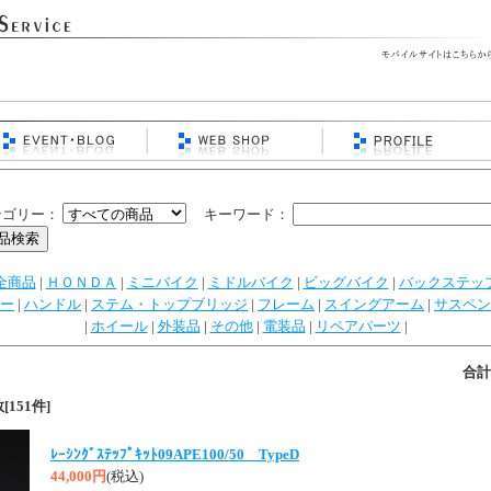
テゴリー：
キーワード：
全商品
|
ＨＯＮＤＡ
|
ミニバイク
|
ミドルバイク
|
ビッグバイク
|
バックステッ
ー
|
ハンドル
|
ステム・トップブリッジ
|
フレーム
|
スイングアーム
|
サスペン
|
ホイール
|
外装品
|
その他
|
電装品
|
リペアパーツ
|
合計
151件]
ﾚｰｼﾝｸﾞｽﾃｯﾌﾟｷｯﾄ09APE100/50 TypeD
44,000円
(税込)