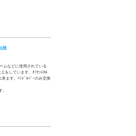
00用
ｰはフレームなどに使用されている
上をしています。ｵﾌｾｯﾄﾎﾙ
出来ます。ﾊﾝﾄﾞﾙﾊﾞｰのみ交換
です。