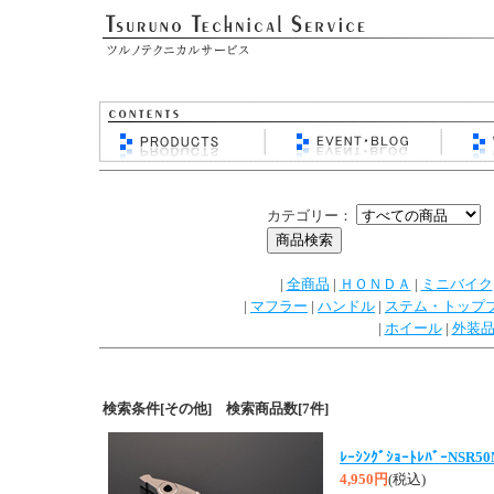
カテゴリー：
|
全商品
|
ＨＯＮＤＡ
|
ミニバイク
|
マフラー
|
ハンドル
|
ステム・トップ
|
ホイール
|
外装
検索条件[その他] 検索商品数[7件]
ﾚｰｼﾝｸﾞｼｮｰﾄﾚﾊﾞｰNSR5
4,950円
(税込)