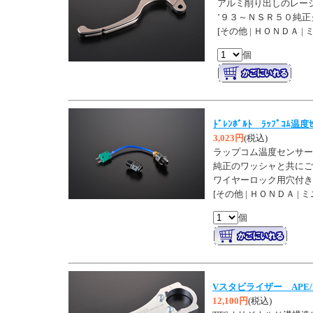
アルミ削り出しのレー
’９３～ＮＳＲ５０純
[その他 | ＨＯＮＤＡ |
個
ﾄﾞﾚﾝﾎﾞﾙﾄ ﾗｯﾌﾟｺﾑ温度
3,023円
(税込)
ラップコム温度センサー
純正のワッシャと共にご
ワイヤーロック用穴付き
[その他 | ＨＯＮＤＡ | 
個
Vスタビライザー APE/
12,100円
(税込)