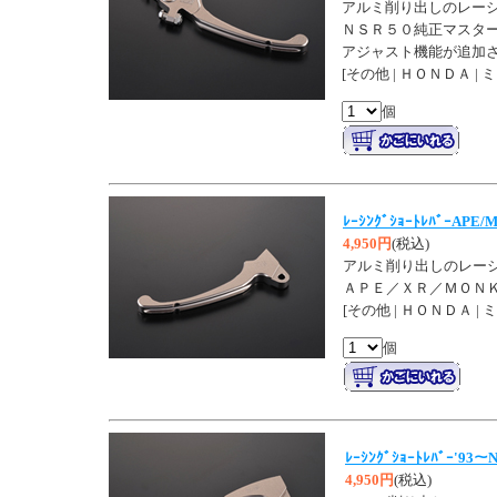
アルミ削り出しのレー
ＮＳＲ５０純正マスタ
アジャスト機能が追加
[その他 | ＨＯＮＤＡ | 
個
ﾚｰｼﾝｸﾞｼｮｰﾄﾚﾊﾞｰAPE
4,950円
(税込)
アルミ削り出しのレー
ＡＰＥ／ＸＲ／ＭＯＮ
[その他 | ＨＯＮＤＡ |
個
ﾚｰｼﾝｸﾞｼｮｰﾄﾚﾊﾞｰ'93～
4,950円
(税込)