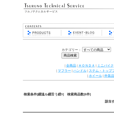
カテゴリー：
|
全商品
|
ＨＯＮＤＡ
|
ミニバイク
|
マフラー
|
ハンドル
|
ステム・トップ
|
ホイール
|
外装
検索条件[繝溘ル繝舌う繧ｯ] 検索商品数[0件]
該当