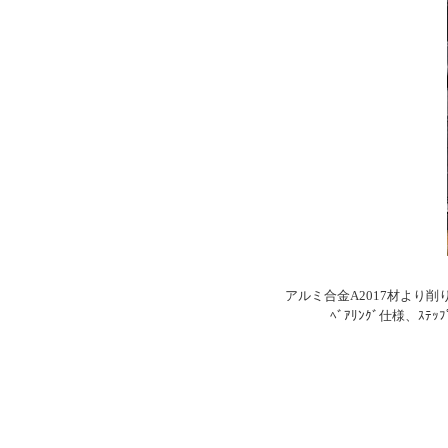
アルミ合金A2017材より削
ﾍﾞｱﾘﾝｸﾞ仕様、