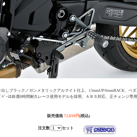
り出しブラック／ガンメタリックアルマイト仕上、13mmUP/6mmBACK、ペダ
ｽﾃｯﾌﾟﾊﾞｰは鈴鹿8時間耐久レース使用モデルを採用、ＡＢＳ対応、正チェンジ
販売価格
72,050円
(税込)
注文数
セット