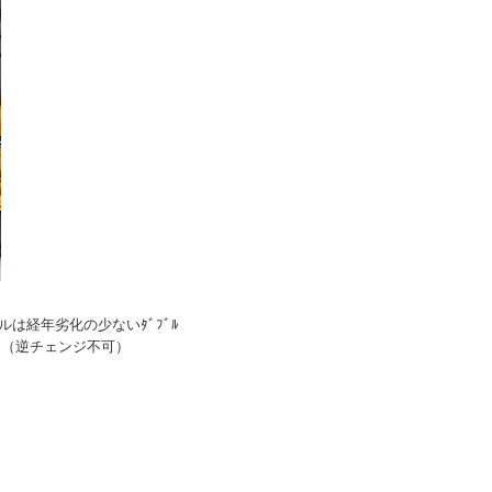
ルは経年劣化の少ないﾀﾞﾌﾞﾙ
専用（逆チェンジ不可）