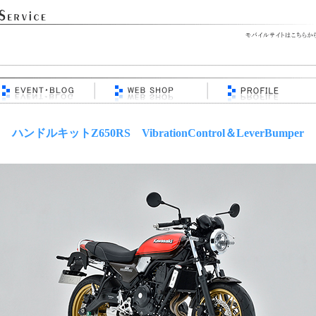
ハンドルキットZ650RS VibrationControl＆LeverBumper