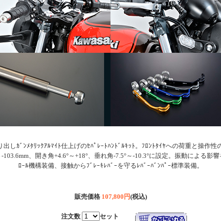
しｶﾞﾝﾒﾀﾘｯｸｱﾙﾏｲﾄ仕上げのｾﾊﾟﾚｰﾄﾊﾝﾄﾞﾙｷｯﾄ。ﾌﾛﾝﾄﾀｲﾔへの荷重
.6mm、開き角+4.6°～+18°、垂れ角-7.5°～-10.3°に設定。振動による影響を
ﾛｰﾙ機構装備、接触からﾌﾞﾚｰｷﾚﾊﾞｰを守るﾚﾊﾞｰﾊﾞﾝﾊﾟｰ標準装備。
販売価格
107,800円
(税込)
注文数
セット