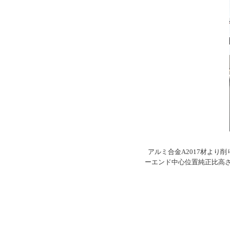
アルミ合金A2017材より削り出
ーエンド中心位置純正比高さ-103