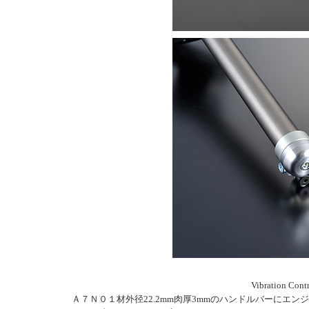
Vibration
Ａ７Ｎ０１材外径22.2mm肉厚3mmのハンドルバーにエ