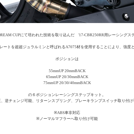
R DREAM CUPにて培われた技術を取り込んだ '17-CBR250RR用レーシング
レートを超超ジュラルミンと呼ばれるA7075材を使用することにより、強度
ポジションは
55mmUP 20mmBACK
65mmUP 20/30mmBACK
75mmUP 20/30/40mmBACK
の６ポジションレーシングステップキット。
正、逆チェンジ可能、リターンスプリング、ブレーキランプスイッチ取り付け
※ABS車非対応
※ノーマルマフラーへ取り付け可能