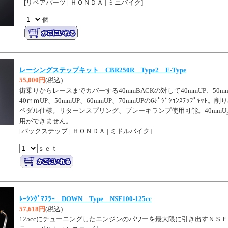
[リペアパーツ | ＨＯＮＤＡ | ミニバイク]
個
レーシングステップキット CBR250R Type2 E-Type
55,000円
(税込)
街乗りからレースまでカバーする40mmBACKの対して40mmUP、50mm
40ｍｍUP、50mmUP、60mmUP、70mmUPの6ﾎﾟｼﾞｼｮﾝｽﾃｯﾌﾟｷ
ペダル仕様。リターンスプリング、ブレーキランプ使用可能。40mmU
用ができません。
[バックステップ | ＨＯＮＤＡ | ミドルバイク]
ｓｅｔ
ﾚｰｼﾝｸﾞﾏﾌﾗｰ DOWN Type NSF100-125cc
57,618円
(税込)
125ccにチューニングしたエンジンのパワーを最大限に引き出すＮＳ