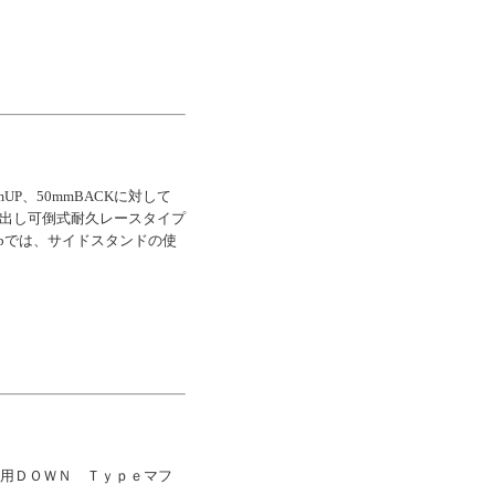
UP、50mmBACKに対して
ｯﾄ。削り出し可倒式耐久レースタイプ
pでは、サイドスタンドの使
Ｆ用ＤＯＷＮ Ｔｙｐｅマフ