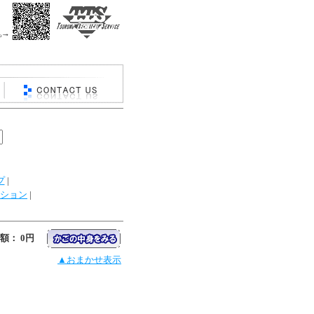
プ
|
ション
|
額： 0円
▲おまかせ表示