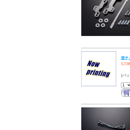
逆チェ
5,72
[バッ