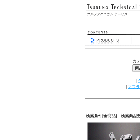
カ
|
|
マフラ
検索条件[全商品] 検索商品数[