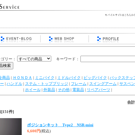
テゴリー：
キーワード：
全商品
|
ＨＯＮＤＡ
|
ミニバイク
|
ミドルバイク
|
ビッグバイク
|
バックステッ
ー
|
ハンドル
|
ステム・トップブリッジ
|
フレーム
|
スイングアーム
|
サスペン
|
ホイール
|
外装品
|
その他
|
電装品
|
リペアパーツ
|
合計
151件]
ポジションキット Type2 NSR-mini
6,600円
(税込)