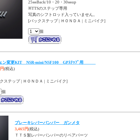
25㎜Back/10・20・30㎜up
※TTSのステップ専用
写真のシフトロッド入っていません。
[バックステップ | ＨＯＮＤＡ | ミニバイク]
個
ン変更KIT NSR-mini/NSF100 GPｽﾃｯﾌﾟ用
0円
(税込)
クステップ | ＨＯＮＤＡ | ミニバイク]
個
ブレーキレバーバンパー ガンメタ
3,465円
(税込)
ＴＴＳ製レバーバンパーのリペアパーツ