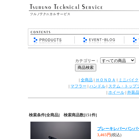
カテゴリー：
|
全商品
|
ＨＯＮＤＡ
|
ミニバイク
|
マフラー
|
ハンドル
|
ステム・トップ
|
ホイール
|
外装
検索条件[全商品] 検索商品数[151件]
ブレーキレバーバンパ
3,465円
(税込)