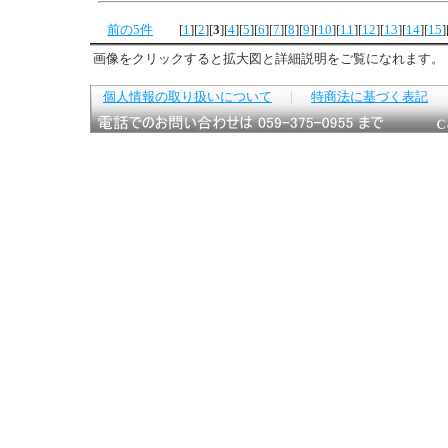
前の5件
[
1
]
[
2
]
[
3
]
[
4
]
[
5
]
[
6
]
[
7
]
[
8
]
[
9
]
[
10
]
[
11
]
[
12
]
[
13
]
[
14
]
[
15
]
画像をクリックすると拡大図と詳細説明をご覧になれます。
個人情報の取り扱いについて
｜
特商法に基づく表記