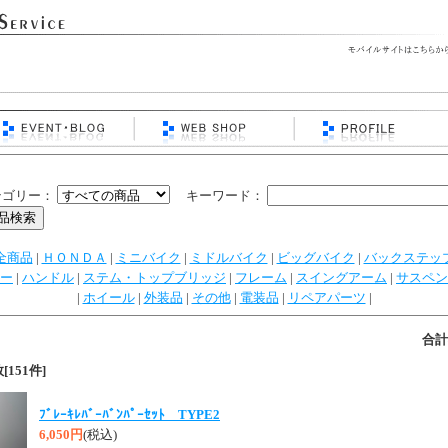
テゴリー：
キーワード：
全商品
|
ＨＯＮＤＡ
|
ミニバイク
|
ミドルバイク
|
ビッグバイク
|
バックステッ
ー
|
ハンドル
|
ステム・トップブリッジ
|
フレーム
|
スイングアーム
|
サスペン
|
ホイール
|
外装品
|
その他
|
電装品
|
リペアパーツ
|
合計
151件]
ﾌﾞﾚｰｷﾚﾊﾞｰﾊﾞﾝﾊﾟｰｾｯﾄ TYPE2
6,050円
(税込)