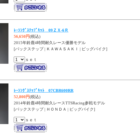
ﾚｰｼﾝｸﾞｽﾃｯﾌﾟｷｯﾄ 09ＺＸ-6Ｒ
56,650円
(税込)
2015年鈴鹿4時間耐久レース優勝モデル
[バックステップ | ＫＡＷＡＳＡＫＩ | ビッグバイク]
ｓｅｔ
ﾚｰｼﾝｸﾞｽﾃｯﾌﾟｷｯﾄ 07CBR600RR
52,800円
(税込)
2014年鈴鹿4時間耐久レースTTSRacing参戦モデル
[バックステップ | ＨＯＮＤＡ | ビッグバイク]
ｓｅｔ