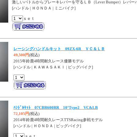
激しいバトルからブレーキレバーを守るＬＢ（Lever Bumper）レバ
[ハンドル | ＨＯＮＤＡ | ミニバイク]
ｓｅｔ
レーシングハンドルキット 09ZX-6R ＶＣ＆ＬＢ
49,500円
(税込)
2015年鈴鹿4時間耐久レース優勝モデル
[ハンドル | ＫＡＷＡＳＡＫＩ | ビッグバイク]
ﾊﾝﾄﾞﾙｷｯﾄ 07CBR600RR 10°Type2 VC&LB
72,105円
(税込)
2014年鈴鹿4時間耐久レースTTSRacing参戦モデル
[ハンドル | ＨＯＮＤＡ | ビッグバイク]
ｓｅｔ