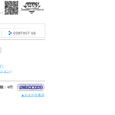
プ
|
ション
|
額： 0円
▲おまかせ表示