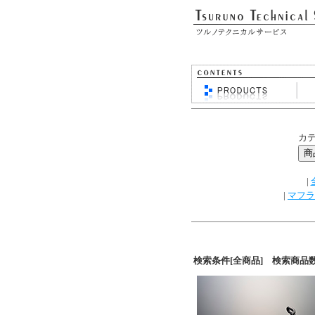
カ
|
|
マフラ
検索条件[全商品] 検索商品数[