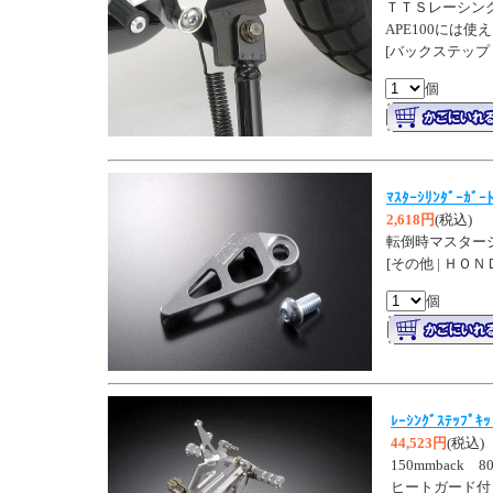
ＴＴＳレーシン
APE100には使
[バックステップ 
個
ﾏｽﾀｰｼﾘﾝﾀﾞｰｶﾞ
2,618円
(税込)
転倒時マスター
[その他 | ＨＯＮ
個
ﾚｰｼﾝｸﾞｽﾃｯﾌﾟｷ
44,523円
(税込)
150mmback 8
ヒートガード付