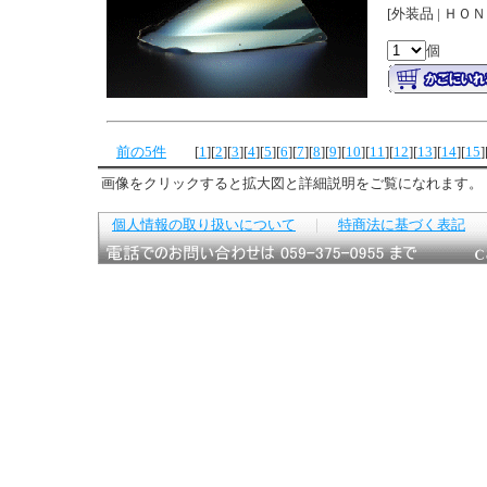
[外装品 | ＨＯ
個
前の5件
[
1
]
[
2
]
[
3
]
[
4
]
[
5
]
[
6
]
[
7
]
[
8
]
[
9
]
[
10
]
[
11
]
[
12
]
[
13
]
[
14
]
[
15
]
画像をクリックすると拡大図と詳細説明をご覧になれます。
個人情報の取り扱いについて
｜
特商法に基づく表記