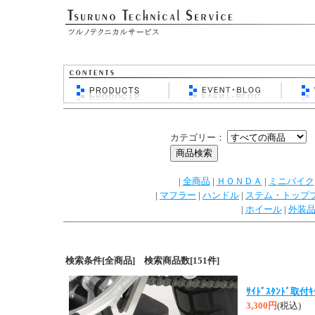
カテゴリー：
|
全商品
|
ＨＯＮＤＡ
|
ミニバイク
|
マフラー
|
ハンドル
|
ステム・トップ
|
ホイール
|
外装
検索条件[全商品] 検索商品数[151件]
ｻｲﾄﾞｽﾀﾝﾄﾞ取付
3,300円
(税込)