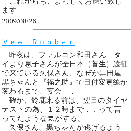
これからも、よろしくお願い致し
ます。
2009/08/26
Ｖｅｅ Ｒｕｂｂｅｒ
昨夜は、ファルコン和田さん、タ
イより息子さんが全日本（菅生）遠征
で来ている久保さん、なぜか黒田屋
黒ちゃんと『福之助』で日付変更線が
変わるまで、宴会．．
確か、鈴鹿来る前は、翌日のタイヤ
テストの為、１２時まで．．って言
ってたような気がする。
久保さん、黒ちゃんが逃げるよう